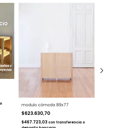
o
modulo cómoda 89x77
modulo cómo
$623.630,70
$628.799,
$467.723,03
$471.599,70
con
transferencia o
deposito bancario
deposito banc