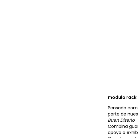
modulo rack 
Pensado como 
parte de nue
Buen Diseño
.
Combina guar
apoyo o exhib