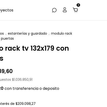
0
oyectos
os
.
estanterías y guardado
.
modulo rack
n puertas
 rack tv 132x179 con
s
89,60
puestos
$1.036.850,91
20
con
transferencia o deposito
interés de
$209.098,27