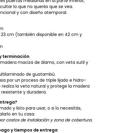
es puertas medianas en la parte inferior,
ocultar lo que no querés que se vea.
cional y con diseño atemporal.
cm
: 23 cm (también disponible en 42 cm y
cm
y terminación
 madera maciza de álamo, con veta sutil y
ultilaminado de guatambú.
a por un proceso de triple lijado e hidro-
 realza la veta natural y protege la madera
resistente y duradera.
ntrega?
ado y listo para usar, o si lo necesitás,
larlo en tu casa.
or costos de instalación y zona de cobertura.
pago y tiempos de entrega