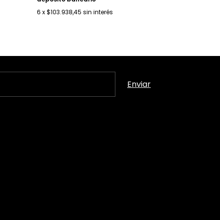
6
x
$103.938,45
sin interés
6
x
$104.799,93