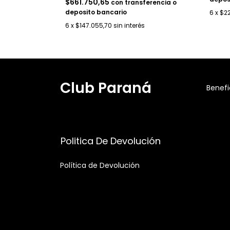
$661.750,65
con
transferencia o
deposito bancario
6
x
$2
6
x
$147.055,70
sin interés
Club Paraná
Benefi
Politica De Devolución
Política de Devolución