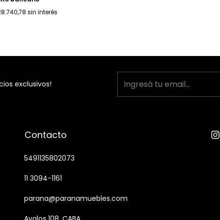
28.740,78
sin interés
cios exclusivos!
Contacto
5491135802073
11 3094-1161
parana@paranamuebles.com
Avalos 108, CABA