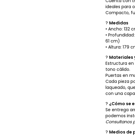
Cuenta con tr
ideales para 
Compacto, fun
?
Medidas
• Ancho: 132 
• Profundidad
61 cm)
• Altura: 179 
?
Materiales 
Estructura en
tono cálido.
Puertas en m
Cada pieza pas
laqueado, que
con una capa 
?
¿Cómo se e
Se entrega arm
podemos insta
Consultanos p
?
Medios de 