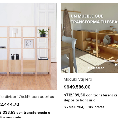
Modulo Vajillero
$949.586,00
$712.189,50
con
transferencia 
o divisor 175x145 con puertas
deposito bancario
72.444,70
6
x
$158.264,33
sin interés
9.333,53
con
transferencia o
ito bancario