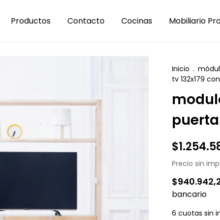
Productos
Contacto
Cocinas
Mobiliario Pr
Inicio
.
módul
tv 132x179 co
modulo
puerta
$1.254.5
Precio sin im
$940.942,
bancario
6
cuotas sin 