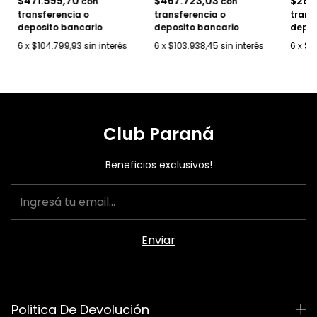
$471.599,70
$467.723,03
$286
con
con
transferencia o
transferencia o
trans
deposito bancario
deposito bancario
depos
6
x
$104.799,93
sin interés
6
x
$103.938,45
sin interés
6
x
$6
Club Paraná
Beneficios exclusivos!
Politica De Devolución