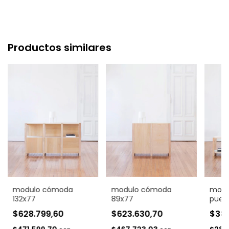
Productos similares
modulo cómoda
modulo cómoda
modul
132x77
89x77
puert
$628.799,60
$623.630,70
$382