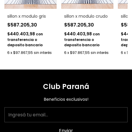
sillon x modulo gris
sillon x modulo crudo
sillo
$587.205,30
$587.205,30
$58
$440.403,98
$440.403,98
$440
con
con
transferencia o
transferencia o
trans
deposito bancario
deposito bancario
depos
6
x
$97.867,55
sin interés
6
x
$97.867,55
sin interés
6
x
$9
Club Paraná
Beneficios exclusivos!