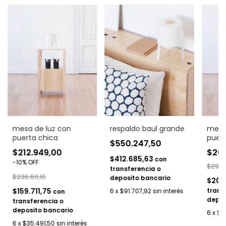
mesa de luz con
respaldo baul grande
mesa
puerta chica
puer
$550.247,50
$212.949,00
$267
$412.685,63
con
-
10
%
OFF
$296.
transferencia o
$236.611,10
deposito bancario
$200
$159.711,75
trans
6
x
$91.707,92
sin interés
con
depos
transferencia o
deposito bancario
6
x
$4
6
x
$35.491,50
sin interés